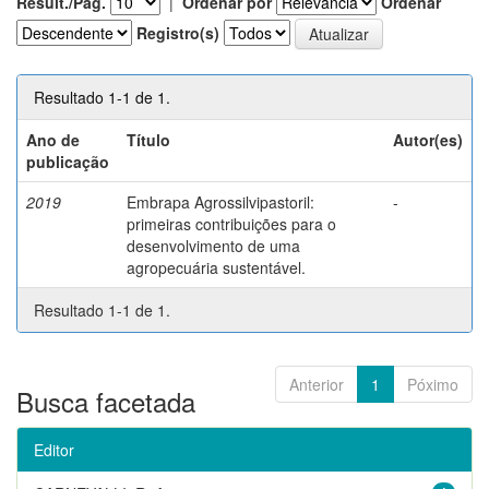
Result./Pág.
|
Ordenar por
Ordenar
Registro(s)
Resultado 1-1 de 1.
Ano de
Título
Autor(es)
publicação
2019
Embrapa Agrossilvipastoril:
-
primeiras contribuições para o
desenvolvimento de uma
agropecuária sustentável.
Resultado 1-1 de 1.
Anterior
1
Póximo
Busca facetada
Editor