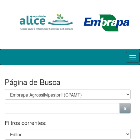
Skip
navigation
Página de Busca
Filtros correntes: