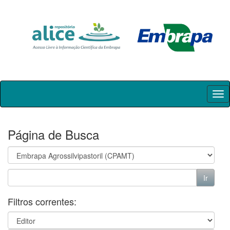
Skip
navigation
Página de Busca
Filtros correntes: