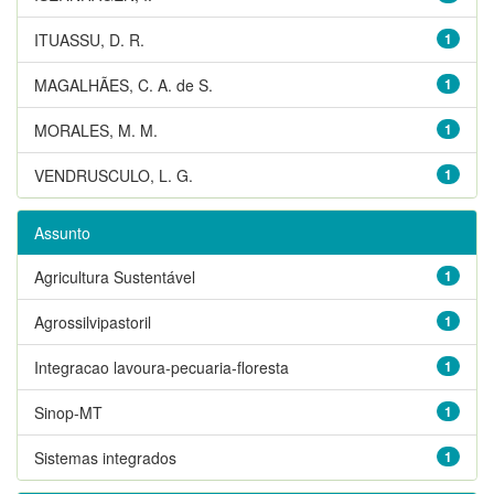
ITUASSU, D. R.
1
MAGALHÃES, C. A. de S.
1
MORALES, M. M.
1
VENDRUSCULO, L. G.
1
Assunto
Agricultura Sustentável
1
Agrossilvipastoril
1
Integracao lavoura-pecuaria-floresta
1
Sinop-MT
1
Sistemas integrados
1