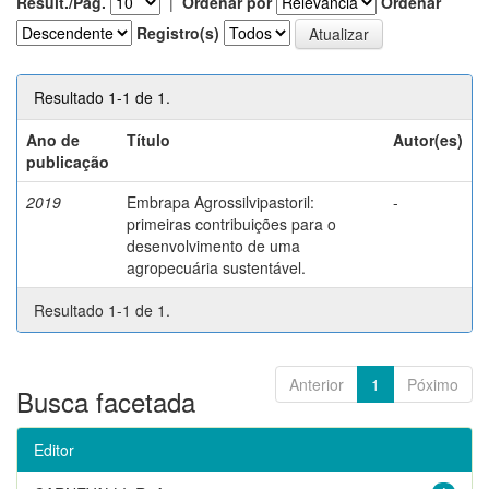
Result./Pág.
|
Ordenar por
Ordenar
Registro(s)
Resultado 1-1 de 1.
Ano de
Título
Autor(es)
publicação
2019
Embrapa Agrossilvipastoril:
-
primeiras contribuições para o
desenvolvimento de uma
agropecuária sustentável.
Resultado 1-1 de 1.
Anterior
1
Póximo
Busca facetada
Editor