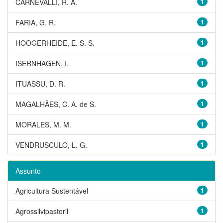
CARNEVALLI, R. A.
1
FARIA, G. R.
1
HOOGERHEIDE, E. S. S.
1
ISERNHAGEN, I.
1
ITUASSU, D. R.
1
MAGALHÃES, C. A. de S.
1
MORALES, M. M.
1
VENDRUSCULO, L. G.
1
Assunto
Agricultura Sustentável
1
Agrossilvipastoril
1