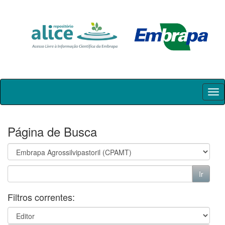
Skip
navigation
Página de Busca
Filtros correntes: