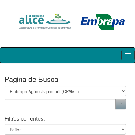
Skip
navigation
Página de Busca
Filtros correntes: