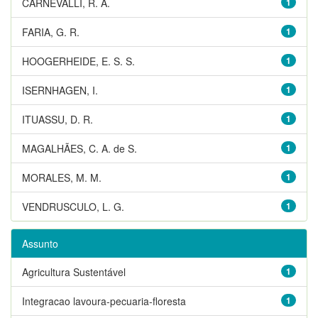
CARNEVALLI, R. A.
1
FARIA, G. R.
1
HOOGERHEIDE, E. S. S.
1
ISERNHAGEN, I.
1
ITUASSU, D. R.
1
MAGALHÃES, C. A. de S.
1
MORALES, M. M.
1
VENDRUSCULO, L. G.
1
Assunto
Agricultura Sustentável
1
Integracao lavoura-pecuaria-floresta
1