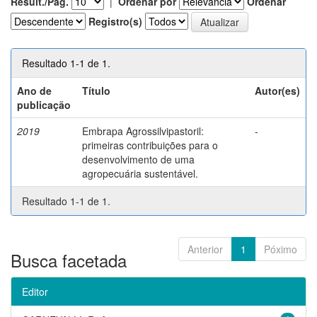
Result./Pág.
|
Ordenar por
Ordenar
Registro(s)
Resultado 1-1 de 1.
Ano de
Título
Autor(es)
publicação
2019
Embrapa Agrossilvipastoril:
-
primeiras contribuições para o
desenvolvimento de uma
agropecuária sustentável.
Resultado 1-1 de 1.
Anterior
1
Póximo
Busca facetada
Editor