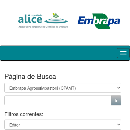
Skip
navigation
Página de Busca
Filtros correntes: