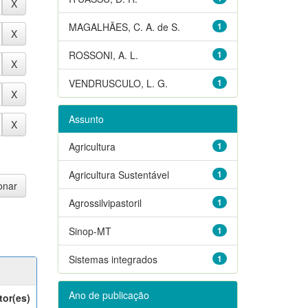
MAGALHÃES, C. A. de S.
1
ROSSONI, A. L.
1
VENDRUSCULO, L. G.
1
Assunto
Agricultura
1
Agricultura Sustentável
1
Agrossilvipastoril
1
Sinop-MT
1
Sistemas integrados
1
Ano de publicação
tor(es)