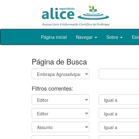
Skip
Página inicial
Navegar
Sobre
Est
navigation
Página de Busca
Filtros correntes: