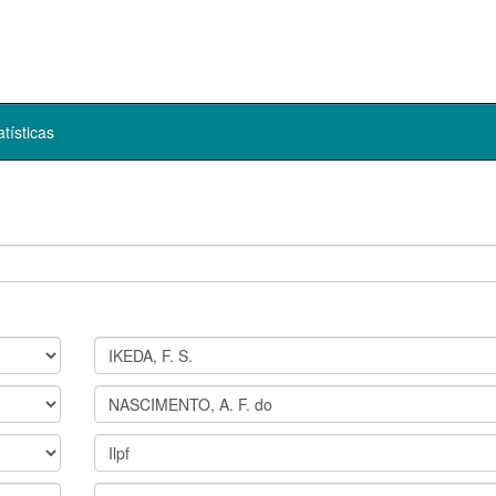
atísticas