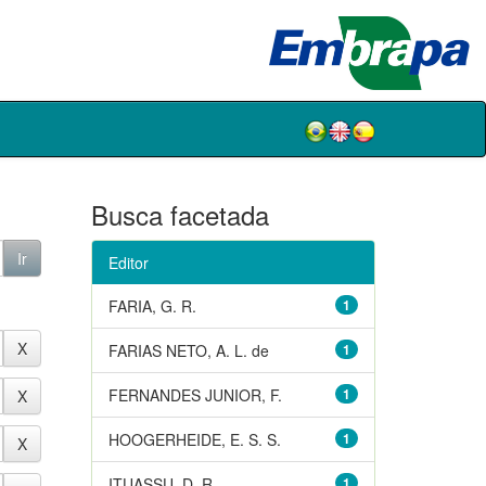
Busca facetada
Editor
FARIA, G. R.
1
FARIAS NETO, A. L. de
1
FERNANDES JUNIOR, F.
1
HOOGERHEIDE, E. S. S.
1
ITUASSU, D. R.
1