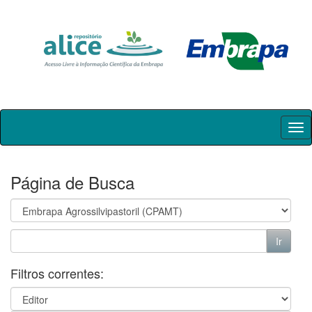
Skip
navigation
Página de Busca
Filtros correntes: