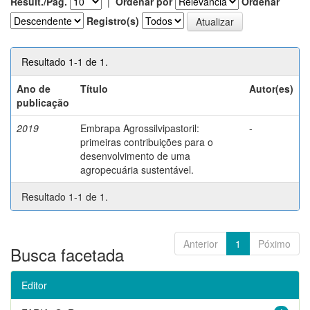
Result./Pág.
|
Ordenar por
Ordenar
Registro(s)
Resultado 1-1 de 1.
Ano de
Título
Autor(es)
publicação
2019
Embrapa Agrossilvipastoril:
-
primeiras contribuições para o
desenvolvimento de uma
agropecuária sustentável.
Resultado 1-1 de 1.
Anterior
1
Póximo
Busca facetada
Editor