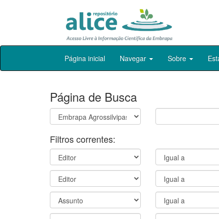
Skip
Página inicial
Navegar
Sobre
Est
navigation
Página de Busca
Filtros correntes: