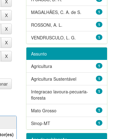
MAGALHÃES, C. A. de S.
1
ROSSONI, A. L.
1
VENDRUSCULO, L. G.
1
Assunto
Agricultura
1
Agricultura Sustentável
1
Integracao lavoura-pecuaria-
1
floresta
Mato Grosso
1
Sinop-MT
1
tor(es)