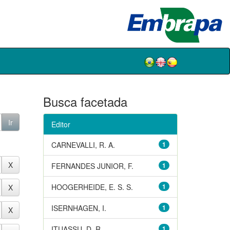
Busca facetada
Editor
CARNEVALLI, R. A.
1
FERNANDES JUNIOR, F.
1
HOOGERHEIDE, E. S. S.
1
ISERNHAGEN, I.
1
ITUASSU, D. R.
1