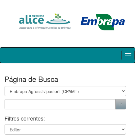
Skip
navigation
Página de Busca
Filtros correntes: