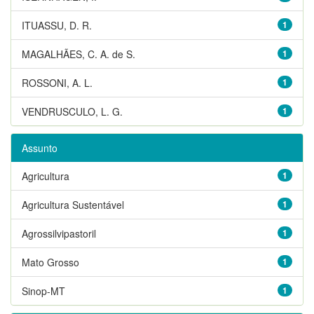
ITUASSU, D. R.
1
MAGALHÃES, C. A. de S.
1
ROSSONI, A. L.
1
VENDRUSCULO, L. G.
1
Assunto
Agricultura
1
Agricultura Sustentável
1
Agrossilvipastoril
1
Mato Grosso
1
Sinop-MT
1