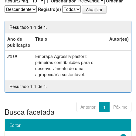
Result./Pág.
|
Ordenar por
Ordenar
Registro(s)
Resultado 1-1 de 1.
Ano de
Título
Autor(es)
publicação
2019
Embrapa Agrossilvipastoril:
-
primeiras contribuições para o
desenvolvimento de uma
agropecuária sustentável.
Resultado 1-1 de 1.
Anterior
1
Póximo
Busca facetada
Editor