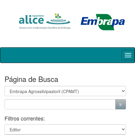
Skip
navigation
Página de Busca
Filtros correntes: