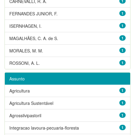
CARNEVALLI, R. A.
1
FERNANDES JUNIOR, F.
1
ISERNHAGEN, I.
1
MAGALHÃES, C. A. de S.
1
MORALES, M. M.
1
ROSSONI, A. L.
1
Assunto
Agricultura
1
Agricultura Sustentável
1
Agrossilvipastoril
1
Integracao lavoura-pecuaria-floresta
1