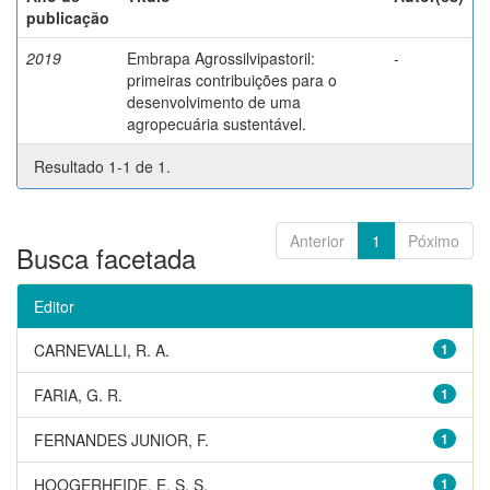
publicação
2019
Embrapa Agrossilvipastoril:
-
primeiras contribuições para o
desenvolvimento de uma
agropecuária sustentável.
Resultado 1-1 de 1.
Anterior
1
Póximo
Busca facetada
Editor
CARNEVALLI, R. A.
1
FARIA, G. R.
1
FERNANDES JUNIOR, F.
1
HOOGERHEIDE, E. S. S.
1