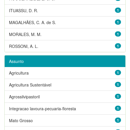
ITUASSU, D. R.
1
MAGALHÃES, C. A. de S.
1
MORALES, M. M.
1
ROSSONI, A. L.
1
Assunto
Agricultura
1
Agricultura Sustentável
1
Agrossilvipastoril
1
Integracao lavoura-pecuaria-floresta
1
Mato Grosso
1