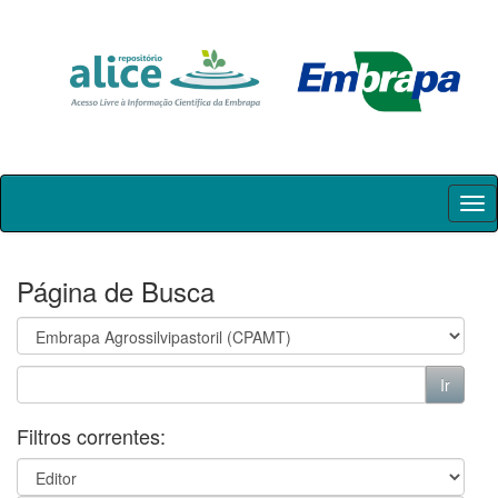
Skip
navigation
Página de Busca
Filtros correntes: