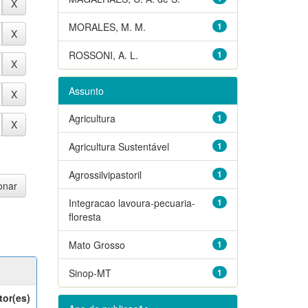
MORALES, M. M.
1
ROSSONI, A. L.
1
Assunto
Agricultura
1
Agricultura Sustentável
1
Agrossilvipastoril
1
Integracao lavoura-pecuaria-
1
floresta
Mato Grosso
1
Sinop-MT
1
tor(es)