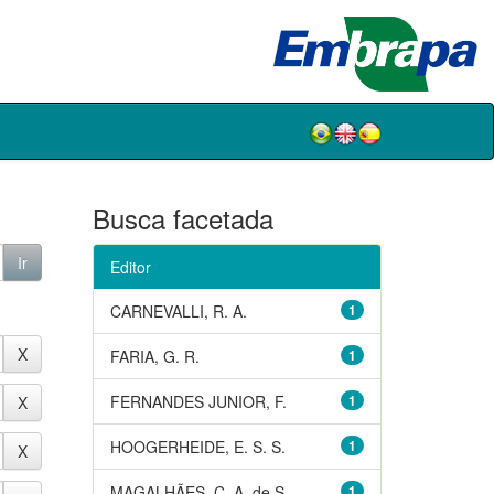
Busca facetada
Editor
CARNEVALLI, R. A.
1
FARIA, G. R.
1
FERNANDES JUNIOR, F.
1
HOOGERHEIDE, E. S. S.
1
MAGALHÃES, C. A. de S.
1