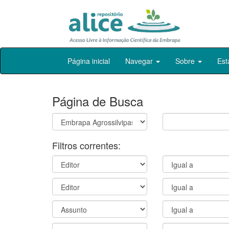
Skip
Página inicial
Navegar
Sobre
Est
navigation
Página de Busca
Filtros correntes: