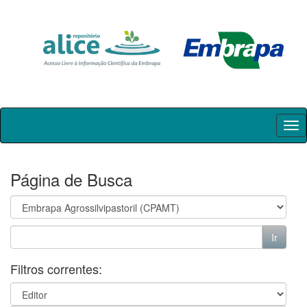
Skip
navigation
Página de Busca
Filtros correntes: