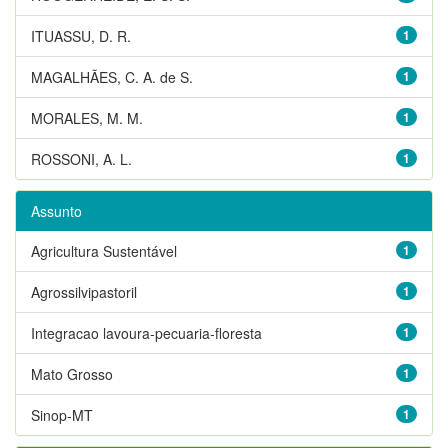
ITUASSU, D. R.
1
MAGALHÃES, C. A. de S.
1
MORALES, M. M.
1
ROSSONI, A. L.
1
Assunto
Agricultura Sustentável
1
Agrossilvipastoril
1
Integracao lavoura-pecuaria-floresta
1
Mato Grosso
1
Sinop-MT
1