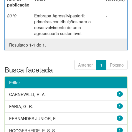
publicação
2019
Embrapa Agrossilvipastoril:
-
primeiras contribuições para o
desenvolvimento de uma
agropecuária sustentável.
Resultado 1-1 de 1.
Anterior
1
Póximo
Busca facetada
Editor
CARNEVALLI, R. A.
1
FARIA, G. R.
1
FERNANDES JUNIOR, F.
1
HOOGERHEIDE, E. S. S.
1