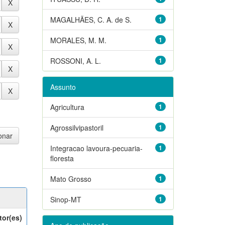
MAGALHÃES, C. A. de S.
1
MORALES, M. M.
1
ROSSONI, A. L.
1
Assunto
Agricultura
1
Agrossilvipastoril
1
Integracao lavoura-pecuaria-
1
floresta
Mato Grosso
1
Sinop-MT
1
tor(es)