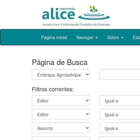
Skip
Página inicial
Navegar
Sobre
Est
navigation
Página de Busca
Filtros correntes: