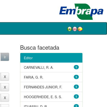
Busca facetada
Editor
CARNEVALLI, R. A.
1
FARIA, G. R.
1
FERNANDES JUNIOR, F.
1
HOOGERHEIDE, E. S. S.
1
ITUASSU, D. R.
1