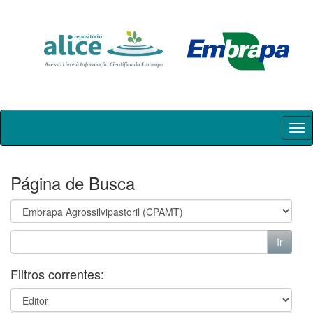
Skip
navigation
Página de Busca
Filtros correntes: