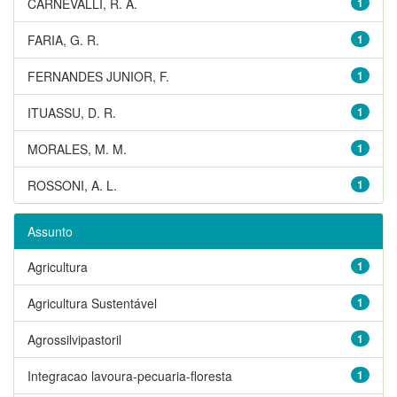
CARNEVALLI, R. A.
1
FARIA, G. R.
1
FERNANDES JUNIOR, F.
1
ITUASSU, D. R.
1
MORALES, M. M.
1
ROSSONI, A. L.
1
Assunto
Agricultura
1
Agricultura Sustentável
1
Agrossilvipastoril
1
Integracao lavoura-pecuaria-floresta
1