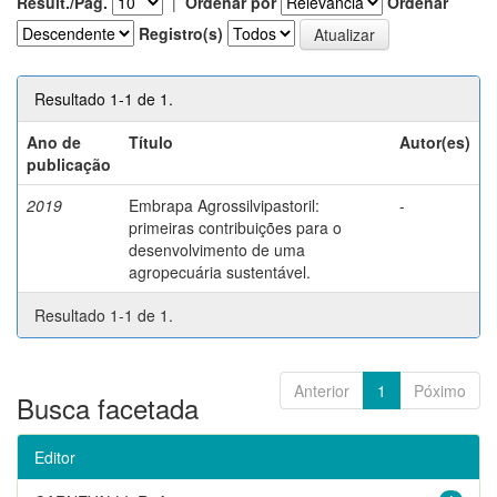
Result./Pág.
|
Ordenar por
Ordenar
Registro(s)
Resultado 1-1 de 1.
Ano de
Título
Autor(es)
publicação
2019
Embrapa Agrossilvipastoril:
-
primeiras contribuições para o
desenvolvimento de uma
agropecuária sustentável.
Resultado 1-1 de 1.
Anterior
1
Póximo
Busca facetada
Editor