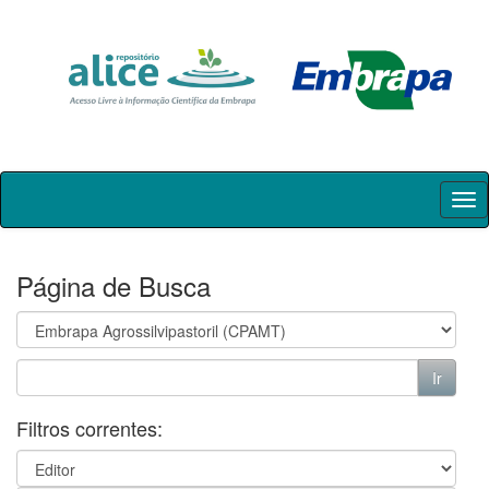
Skip
navigation
Página de Busca
Filtros correntes: