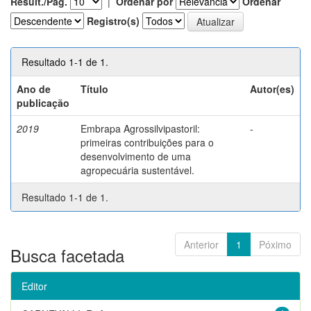
Result./Pág.
|
Ordenar por
Ordenar
Registro(s)
Resultado 1-1 de 1.
Ano de
Título
Autor(es)
publicação
2019
Embrapa Agrossilvipastoril:
-
primeiras contribuições para o
desenvolvimento de uma
agropecuária sustentável.
Resultado 1-1 de 1.
Anterior
1
Póximo
Busca facetada
Editor