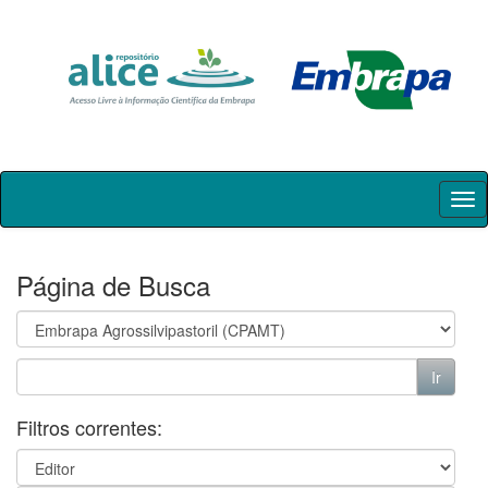
Skip
navigation
Página de Busca
Filtros correntes: