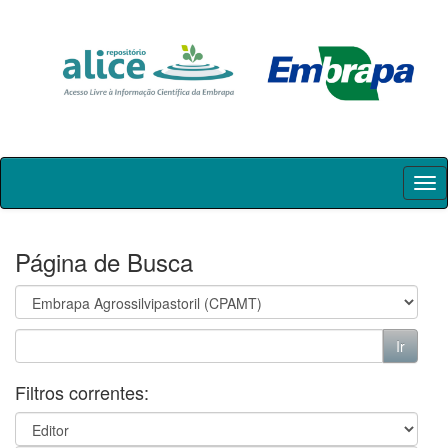
Skip
navigation
Página de Busca
Filtros correntes: