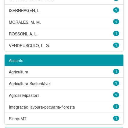
ISERNHAGEN, I.
1
MORALES, M. M.
1
ROSSONI, A. L.
1
VENDRUSCULO, L. G.
1
Assunto
Agricultura
1
Agricultura Sustentável
1
Agrossilvipastoril
1
Integracao lavoura-pecuaria-floresta
1
Sinop-MT
1