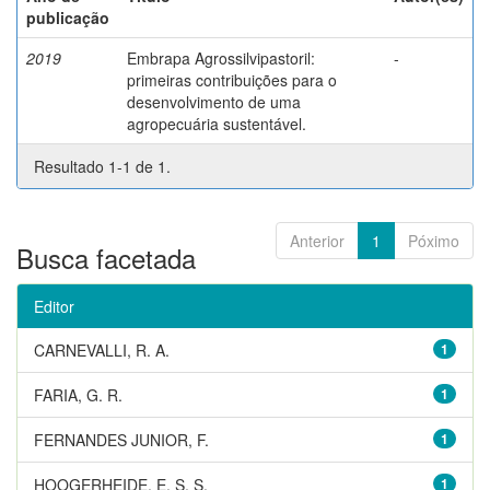
publicação
2019
Embrapa Agrossilvipastoril:
-
primeiras contribuições para o
desenvolvimento de uma
agropecuária sustentável.
Resultado 1-1 de 1.
Anterior
1
Póximo
Busca facetada
Editor
CARNEVALLI, R. A.
1
FARIA, G. R.
1
FERNANDES JUNIOR, F.
1
HOOGERHEIDE, E. S. S.
1