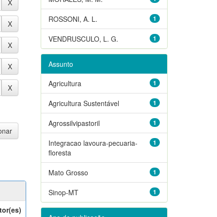
ROSSONI, A. L.
1
VENDRUSCULO, L. G.
1
Assunto
Agricultura
1
Agricultura Sustentável
1
Agrossilvipastoril
1
Integracao lavoura-pecuaria-
1
floresta
Mato Grosso
1
Sinop-MT
1
tor(es)