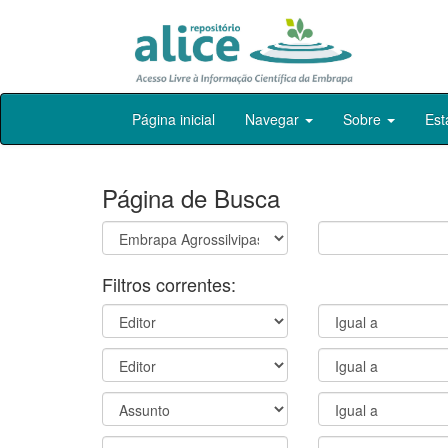
Skip
Página inicial
Navegar
Sobre
Est
navigation
Página de Busca
Filtros correntes: