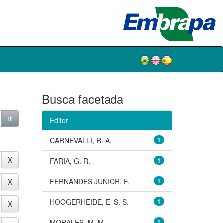
Busca facetada
Editor
CARNEVALLI, R. A.
1
FARIA, G. R.
1
FERNANDES JUNIOR, F.
1
HOOGERHEIDE, E. S. S.
1
MORALES, M. M.
1