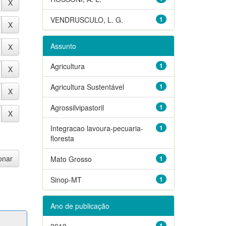
VENDRUSCULO, L. G.
1
Assunto
Agricultura
1
Agricultura Sustentável
1
Agrossilvipastoril
1
Integracao lavoura-pecuaria-
1
floresta
Mato Grosso
1
Sinop-MT
1
Ano de publicação
2019
1