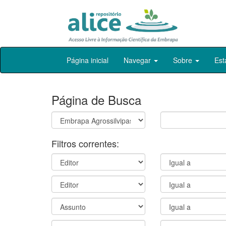
Skip
Página inicial
Navegar
Sobre
Est
navigation
Página de Busca
Filtros correntes: