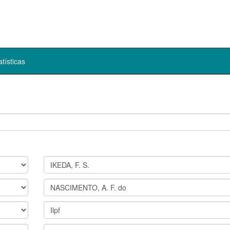
atísticas