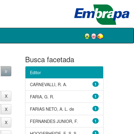
Busca facetada
Editor
CARNEVALLI, R. A.
1
FARIA, G. R.
1
FARIAS NETO, A. L. de
1
FERNANDES JUNIOR, F.
1
HOOGERHEIDE, E. S. S.
1