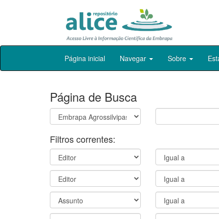
Skip
Página inicial
Navegar
Sobre
Est
navigation
Página de Busca
Filtros correntes: