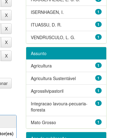
ISERNHAGEN, I.
1
ITUASSU, D. R.
1
VENDRUSCULO, L. G.
1
Assunto
Agricultura
1
Agricultura Sustentável
1
Agrossilvipastoril
1
Integracao lavoura-pecuaria-
1
floresta
Mato Grosso
1
tor(es)