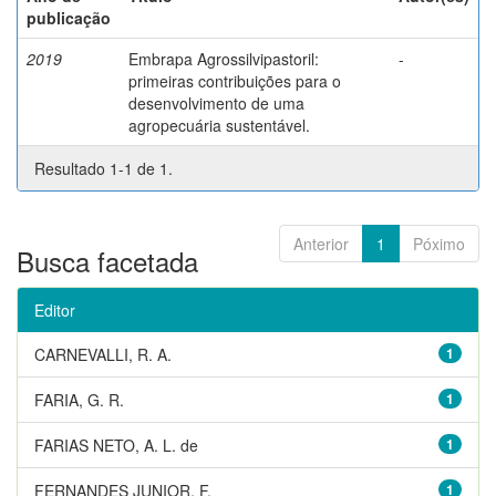
publicação
2019
Embrapa Agrossilvipastoril:
-
primeiras contribuições para o
desenvolvimento de uma
agropecuária sustentável.
Resultado 1-1 de 1.
Anterior
1
Póximo
Busca facetada
Editor
CARNEVALLI, R. A.
1
FARIA, G. R.
1
FARIAS NETO, A. L. de
1
FERNANDES JUNIOR, F.
1