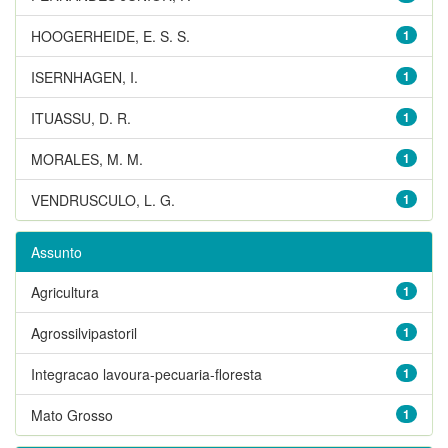
HOOGERHEIDE, E. S. S.
1
ISERNHAGEN, I.
1
ITUASSU, D. R.
1
MORALES, M. M.
1
VENDRUSCULO, L. G.
1
Assunto
Agricultura
1
Agrossilvipastoril
1
Integracao lavoura-pecuaria-floresta
1
Mato Grosso
1