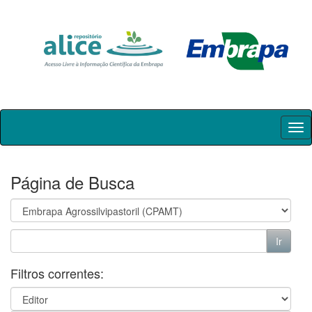
Skip
navigation
Página de Busca
Filtros correntes: