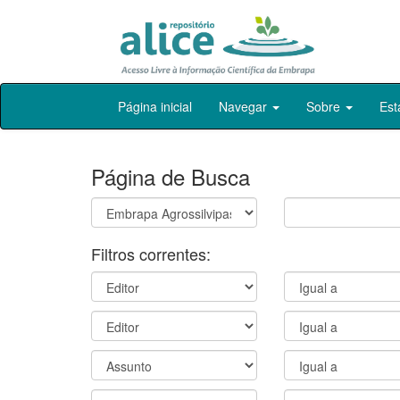
Skip
Página inicial
Navegar
Sobre
Est
navigation
Página de Busca
Filtros correntes: