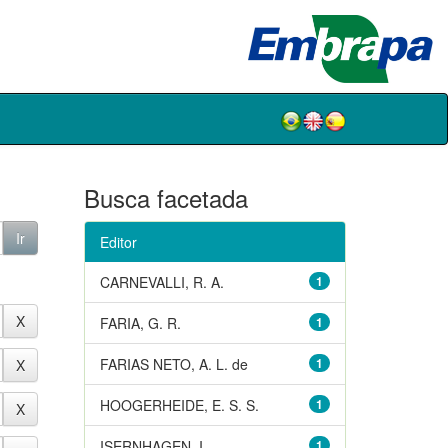
Busca facetada
Editor
CARNEVALLI, R. A.
1
FARIA, G. R.
1
FARIAS NETO, A. L. de
1
HOOGERHEIDE, E. S. S.
1
ISERNHAGEN, I.
1