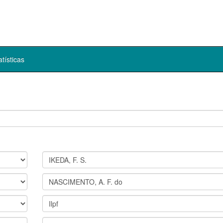
atísticas