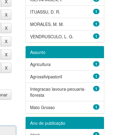
ITUASSU, D. R.
1
MORALES, M. M.
1
VENDRUSCULO, L. G.
1
Assunto
Agricultura
1
Agrossilvipastoril
1
Integracao lavoura-pecuaria-
1
floresta
Mato Grosso
1
Ano de publicação
2019
1