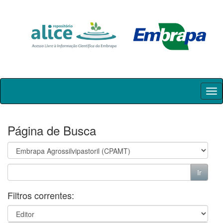
Skip
navigation
Página de Busca
Filtros correntes: