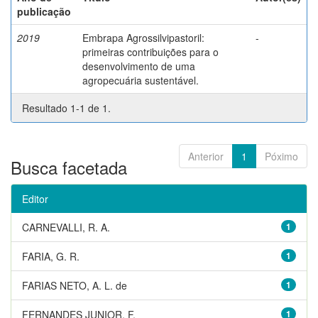
publicação
2019
Embrapa Agrossilvipastoril:
-
primeiras contribuições para o
desenvolvimento de uma
agropecuária sustentável.
Resultado 1-1 de 1.
Anterior
1
Póximo
Busca facetada
Editor
CARNEVALLI, R. A.
1
FARIA, G. R.
1
FARIAS NETO, A. L. de
1
FERNANDES JUNIOR, F.
1