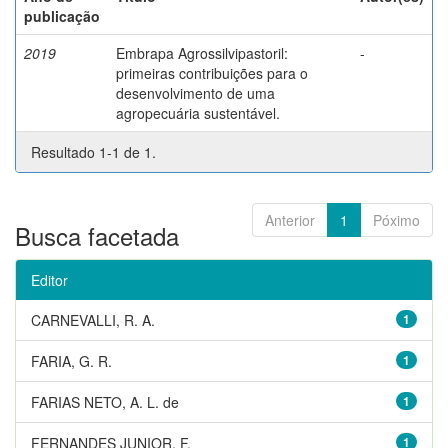
publicação
2019
Embrapa Agrossilvipastoril:
-
primeiras contribuições para o
desenvolvimento de uma
agropecuária sustentável.
Resultado 1-1 de 1.
Anterior
1
Póximo
Busca facetada
Editor
CARNEVALLI, R. A.
1
FARIA, G. R.
1
FARIAS NETO, A. L. de
1
FERNANDES JUNIOR, F.
1