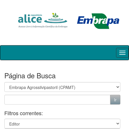
Skip
navigation
Página de Busca
Filtros correntes: