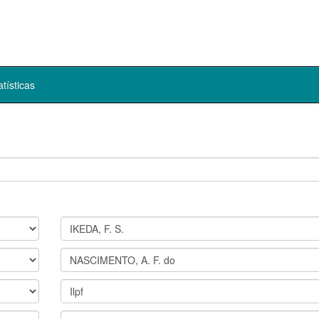
atísticas