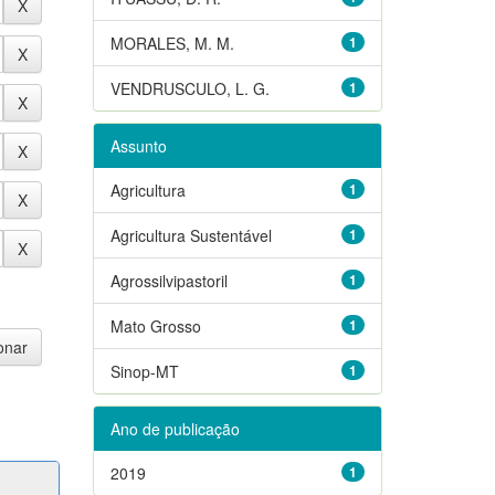
MORALES, M. M.
1
VENDRUSCULO, L. G.
1
Assunto
Agricultura
1
Agricultura Sustentável
1
Agrossilvipastoril
1
Mato Grosso
1
Sinop-MT
1
Ano de publicação
2019
1