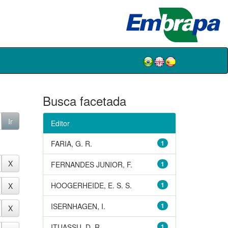
Busca facetada
Editor
FARIA, G. R.
1
FERNANDES JUNIOR, F.
1
HOOGERHEIDE, E. S. S.
1
ISERNHAGEN, I.
1
ITUASSU, D. R.
1