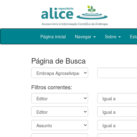
Skip
Página inicial
Navegar
Sobre
Est
navigation
Página de Busca
Filtros correntes: