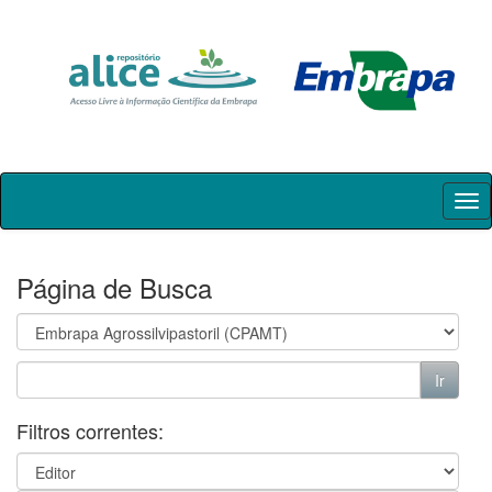
Skip
navigation
Página de Busca
Filtros correntes: