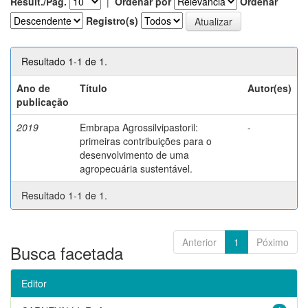
Result./Pág.
|
Ordenar por
Ordenar
Registro(s)
Resultado 1-1 de 1.
Ano de
Título
Autor(es)
publicação
2019
Embrapa Agrossilvipastoril:
-
primeiras contribuições para o
desenvolvimento de uma
agropecuária sustentável.
Resultado 1-1 de 1.
Anterior
1
Póximo
Busca facetada
Editor