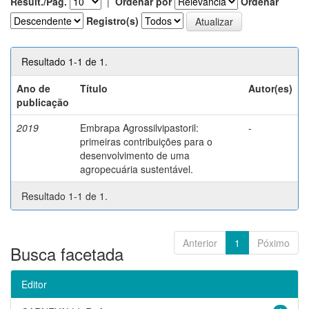
Result./Pág.
|
Ordenar por
Ordenar
Registro(s)
Resultado 1-1 de 1.
Ano de
Título
Autor(es)
publicação
2019
Embrapa Agrossilvipastoril:
-
primeiras contribuições para o
desenvolvimento de uma
agropecuária sustentável.
Resultado 1-1 de 1.
Anterior
1
Póximo
Busca facetada
Editor