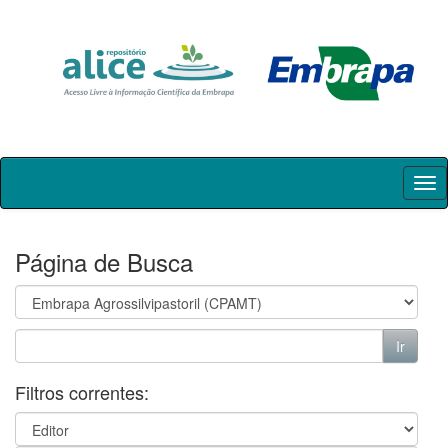
Skip
navigation
Página de Busca
Filtros correntes: