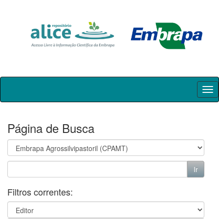
Skip
navigation
Página de Busca
Filtros correntes: