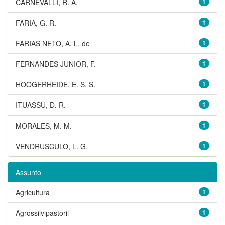
CARNEVALLI, R. A.
1
FARIA, G. R.
1
FARIAS NETO, A. L. de
1
FERNANDES JUNIOR, F.
1
HOOGERHEIDE, E. S. S.
1
ITUASSU, D. R.
1
MORALES, M. M.
1
VENDRUSCULO, L. G.
1
Assunto
Agricultura
1
Agrossilvipastoril
1