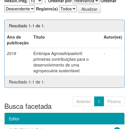
Result./Pág.
|
Ordenar por
Ordenar
Registro(s)
Resultado 1-1 de 1.
Ano de
Título
Autor(es)
publicação
2019
Embrapa Agrossilvipastoril:
-
primeiras contribuições para o
desenvolvimento de uma
agropecuária sustentável.
Resultado 1-1 de 1.
Anterior
1
Póximo
Busca facetada
Editor