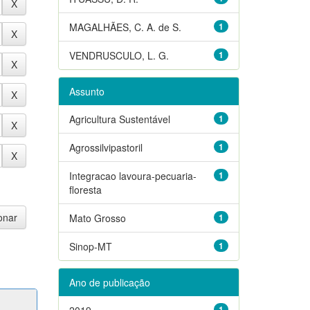
MAGALHÃES, C. A. de S.
1
VENDRUSCULO, L. G.
1
Assunto
Agricultura Sustentável
1
Agrossilvipastoril
1
Integracao lavoura-pecuaria-
1
floresta
Mato Grosso
1
Sinop-MT
1
Ano de publicação
2019
1