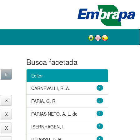
Busca facetada
Editor
CARNEVALLI, R. A.
1
FARIA, G. R.
1
FARIAS NETO, A. L. de
1
ISERNHAGEN, I.
1
ITUASSU, D. R.
1