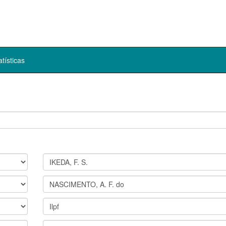
atísticas