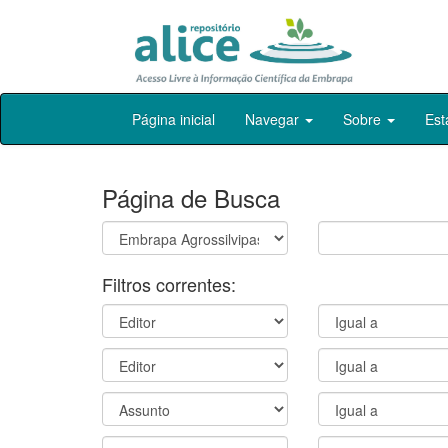
Skip
Página inicial
Navegar
Sobre
Est
navigation
Página de Busca
Filtros correntes: