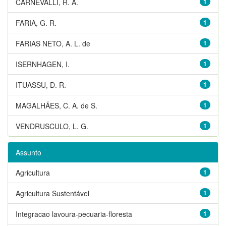
CARNEVALLI, R. A.
1
FARIA, G. R.
1
FARIAS NETO, A. L. de
1
ISERNHAGEN, I.
1
ITUASSU, D. R.
1
MAGALHÃES, C. A. de S.
1
VENDRUSCULO, L. G.
1
Assunto
Agricultura
1
Agricultura Sustentável
1
Integracao lavoura-pecuaria-floresta
1