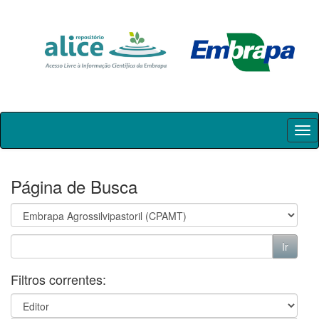
Skip
navigation
Página de Busca
Filtros correntes: