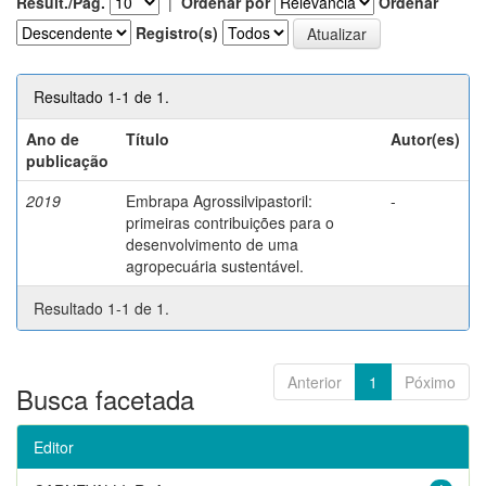
Result./Pág.
|
Ordenar por
Ordenar
Registro(s)
Resultado 1-1 de 1.
Ano de
Título
Autor(es)
publicação
2019
Embrapa Agrossilvipastoril:
-
primeiras contribuições para o
desenvolvimento de uma
agropecuária sustentável.
Resultado 1-1 de 1.
Anterior
1
Póximo
Busca facetada
Editor