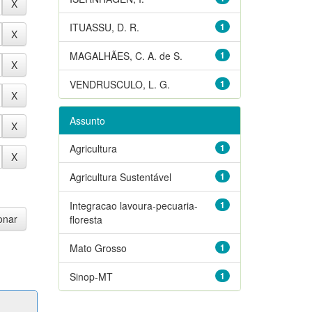
ITUASSU, D. R.
1
MAGALHÃES, C. A. de S.
1
VENDRUSCULO, L. G.
1
Assunto
Agricultura
1
Agricultura Sustentável
1
Integracao lavoura-pecuaria-
1
floresta
Mato Grosso
1
Sinop-MT
1