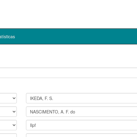
atísticas