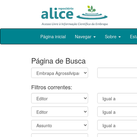
Skip
Página inicial
Navegar
Sobre
Est
navigation
Página de Busca
Filtros correntes: