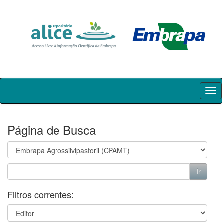
Skip
navigation
Página de Busca
Filtros correntes: