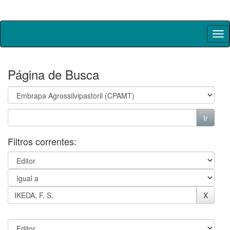
Skip
navigation
Página de Busca
Filtros correntes: