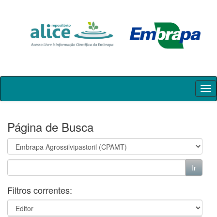
Skip
navigation
Página de Busca
Filtros correntes: