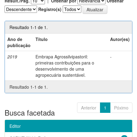
Result./Pág.
|
Ordenar por
Ordenar
Registro(s)
Resultado 1-1 de 1.
Ano de
Título
Autor(es)
publicação
2019
Embrapa Agrossilvipastoril:
-
primeiras contribuições para o
desenvolvimento de uma
agropecuária sustentável.
Resultado 1-1 de 1.
Anterior
1
Póximo
Busca facetada
Editor