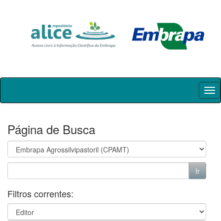
Skip
navigation
Página de Busca
Filtros correntes: