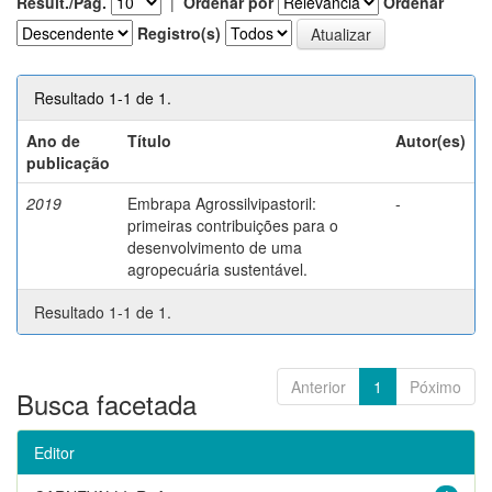
Result./Pág.
|
Ordenar por
Ordenar
Registro(s)
Resultado 1-1 de 1.
Ano de
Título
Autor(es)
publicação
2019
Embrapa Agrossilvipastoril:
-
primeiras contribuições para o
desenvolvimento de uma
agropecuária sustentável.
Resultado 1-1 de 1.
Anterior
1
Póximo
Busca facetada
Editor