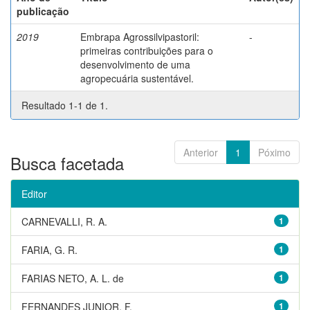
publicação
2019
Embrapa Agrossilvipastoril:
-
primeiras contribuições para o
desenvolvimento de uma
agropecuária sustentável.
Resultado 1-1 de 1.
Anterior
1
Póximo
Busca facetada
Editor
CARNEVALLI, R. A.
1
FARIA, G. R.
1
FARIAS NETO, A. L. de
1
FERNANDES JUNIOR, F.
1