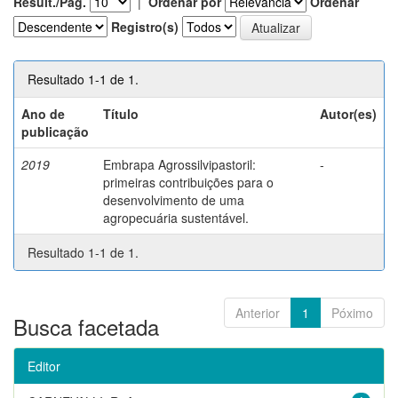
Result./Pág.
|
Ordenar por
Ordenar
Registro(s)
Resultado 1-1 de 1.
Ano de
Título
Autor(es)
publicação
2019
Embrapa Agrossilvipastoril:
-
primeiras contribuições para o
desenvolvimento de uma
agropecuária sustentável.
Resultado 1-1 de 1.
Anterior
1
Póximo
Busca facetada
Editor