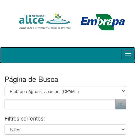
Skip
navigation
Página de Busca
Filtros correntes: