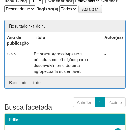
Result./Pág.
|
Ordenar por
Ordenar
Registro(s)
Resultado 1-1 de 1.
Ano de
Título
Autor(es)
publicação
2019
Embrapa Agrossilvipastoril:
-
primeiras contribuições para o
desenvolvimento de uma
agropecuária sustentável.
Resultado 1-1 de 1.
Anterior
1
Póximo
Busca facetada
Editor