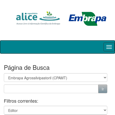
Skip
navigation
Página de Busca
Filtros correntes: