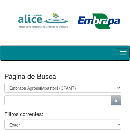
Skip
navigation
Página de Busca
Filtros correntes: