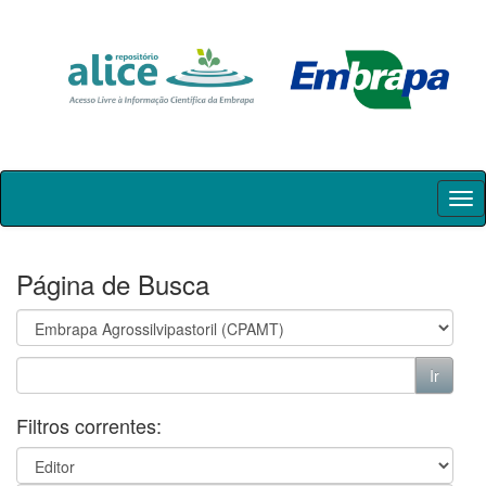
Skip
navigation
Página de Busca
Filtros correntes: