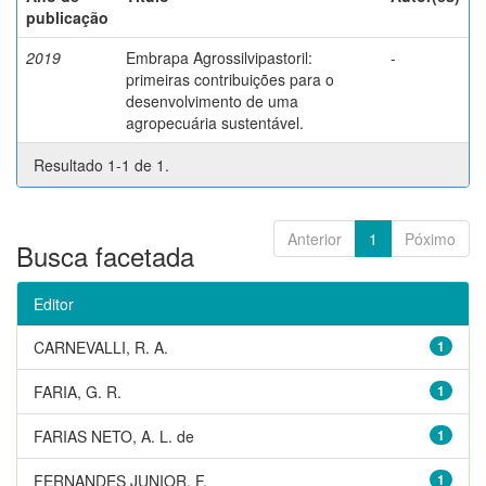
publicação
2019
Embrapa Agrossilvipastoril:
-
primeiras contribuições para o
desenvolvimento de uma
agropecuária sustentável.
Resultado 1-1 de 1.
Anterior
1
Póximo
Busca facetada
Editor
CARNEVALLI, R. A.
1
FARIA, G. R.
1
FARIAS NETO, A. L. de
1
FERNANDES JUNIOR, F.
1