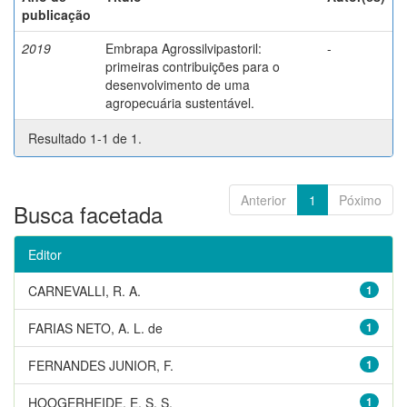
publicação
2019
Embrapa Agrossilvipastoril:
-
primeiras contribuições para o
desenvolvimento de uma
agropecuária sustentável.
Resultado 1-1 de 1.
Anterior
1
Póximo
Busca facetada
Editor
CARNEVALLI, R. A.
1
FARIAS NETO, A. L. de
1
FERNANDES JUNIOR, F.
1
HOOGERHEIDE, E. S. S.
1