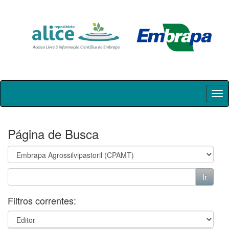
Skip
navigation
Página de Busca
Filtros correntes: