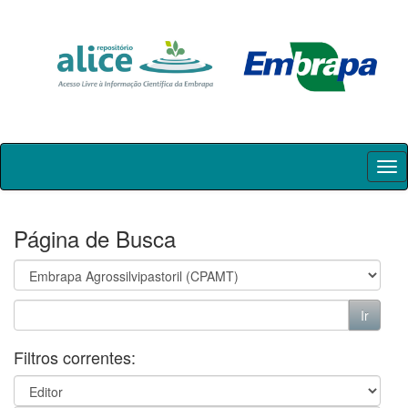
Skip
navigation
Página de Busca
Filtros correntes: