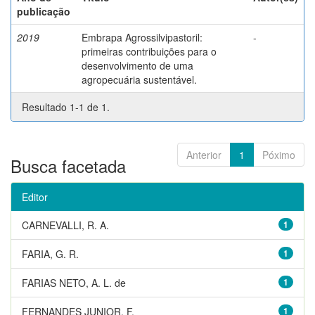
publicação
2019
Embrapa Agrossilvipastoril:
-
primeiras contribuições para o
desenvolvimento de uma
agropecuária sustentável.
Resultado 1-1 de 1.
Anterior
1
Póximo
Busca facetada
Editor
CARNEVALLI, R. A.
1
FARIA, G. R.
1
FARIAS NETO, A. L. de
1
FERNANDES JUNIOR, F.
1