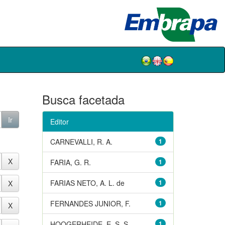
Busca facetada
Editor
CARNEVALLI, R. A.
1
FARIA, G. R.
1
FARIAS NETO, A. L. de
1
FERNANDES JUNIOR, F.
1
HOOGERHEIDE, E. S. S.
1