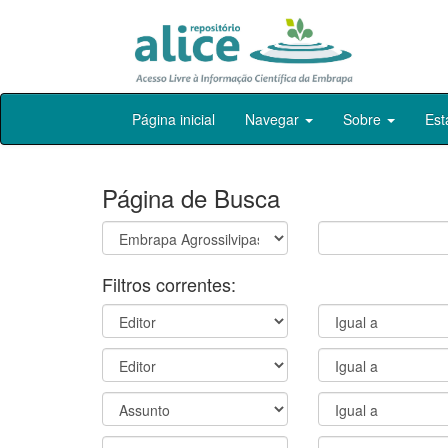
Skip
Página inicial
Navegar
Sobre
Est
navigation
Página de Busca
Filtros correntes: