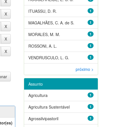
ITUASSU, D. R.
1
MAGALHÃES, C. A. de S.
1
MORALES, M. M.
1
ROSSONI, A. L.
1
VENDRUSCULO, L. G.
1
próximo >
Assunto
Agricultura
1
Agricultura Sustentável
1
Agrossilvipastoril
1
tor(es)