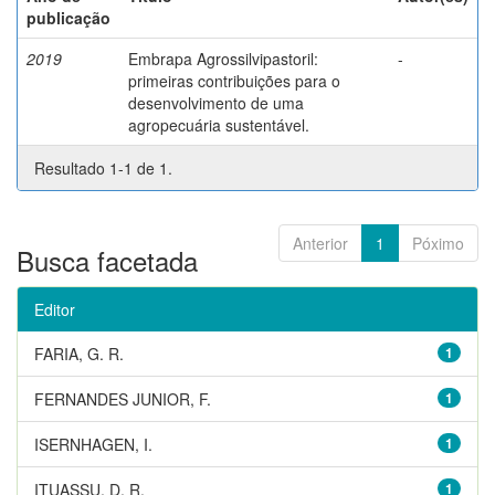
publicação
2019
Embrapa Agrossilvipastoril:
-
primeiras contribuições para o
desenvolvimento de uma
agropecuária sustentável.
Resultado 1-1 de 1.
Anterior
1
Póximo
Busca facetada
Editor
FARIA, G. R.
1
FERNANDES JUNIOR, F.
1
ISERNHAGEN, I.
1
ITUASSU, D. R.
1