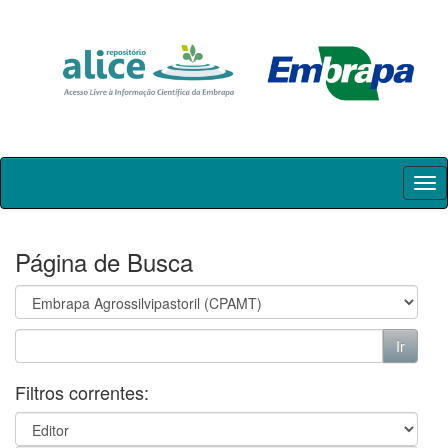
Skip
navigation
Página de Busca
Filtros correntes: