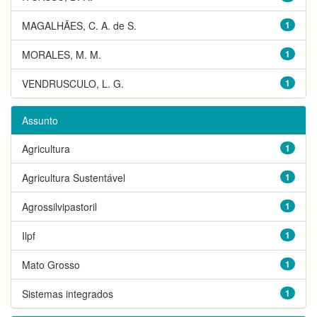
MAGALHÃES, C. A. de S.
1
MORALES, M. M.
1
VENDRUSCULO, L. G.
1
Assunto
Agricultura
1
Agricultura Sustentável
1
Agrossilvipastoril
1
Ilpf
1
Mato Grosso
1
Sistemas integrados
1