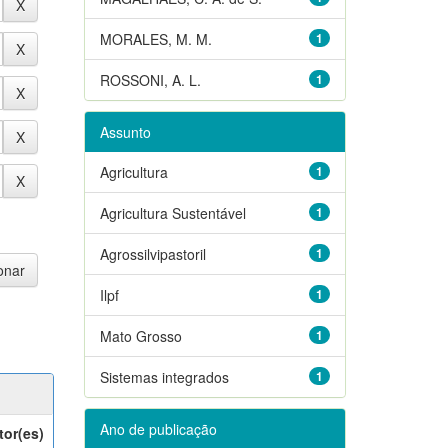
MORALES, M. M.
1
ROSSONI, A. L.
1
Assunto
Agricultura
1
Agricultura Sustentável
1
Agrossilvipastoril
1
Ilpf
1
Mato Grosso
1
Sistemas integrados
1
Ano de publicação
tor(es)