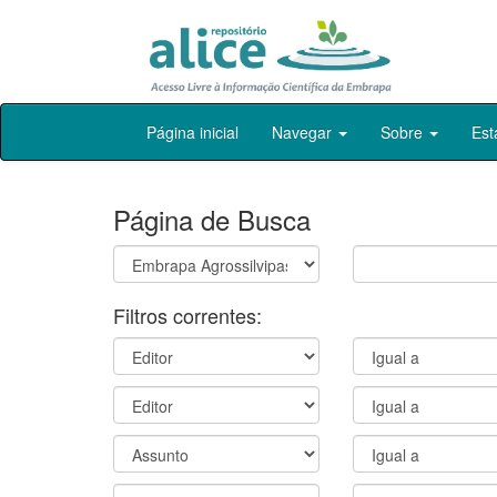
Skip
Página inicial
Navegar
Sobre
Est
navigation
Página de Busca
Filtros correntes: