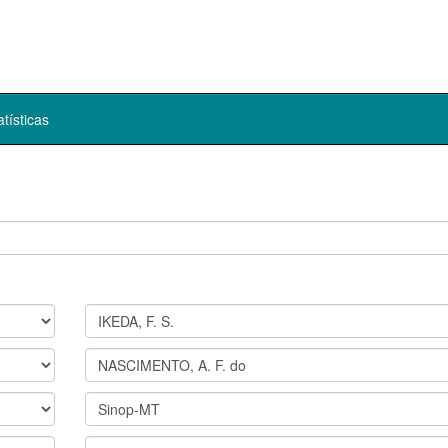
atísticas