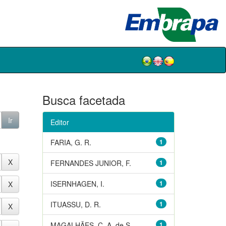
Busca facetada
Editor
FARIA, G. R.
1
FERNANDES JUNIOR, F.
1
ISERNHAGEN, I.
1
ITUASSU, D. R.
1
MAGALHÃES, C. A. de S.
1