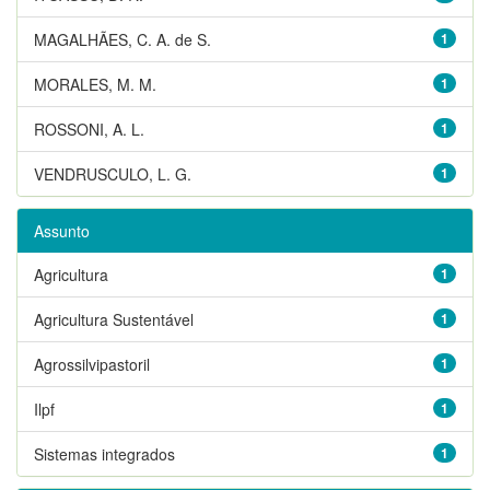
MAGALHÃES, C. A. de S.
1
MORALES, M. M.
1
ROSSONI, A. L.
1
VENDRUSCULO, L. G.
1
Assunto
Agricultura
1
Agricultura Sustentável
1
Agrossilvipastoril
1
Ilpf
1
Sistemas integrados
1