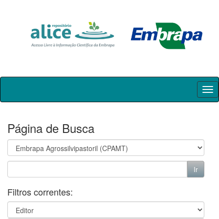
Skip
navigation
Página de Busca
Filtros correntes: