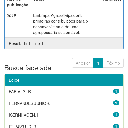
publicação
2019
Embrapa Agrossilvipastoril:
-
primeiras contribuições para o
desenvolvimento de uma
agropecuária sustentável.
Resultado 1-1 de 1.
Anterior
1
Póximo
Busca facetada
Editor
FARIA, G. R.
1
FERNANDES JUNIOR, F.
1
ISERNHAGEN, I.
1
ITUASSU, D. R.
1