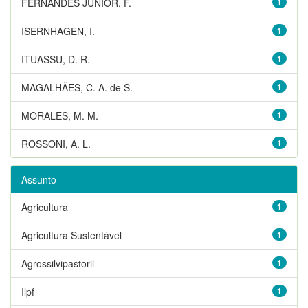
FERNANDES JUNIOR, F.
1
ISERNHAGEN, I.
1
ITUASSU, D. R.
1
MAGALHÃES, C. A. de S.
1
MORALES, M. M.
1
ROSSONI, A. L.
1
Assunto
Agricultura
1
Agricultura Sustentável
1
Agrossilvipastoril
1
Ilpf
1