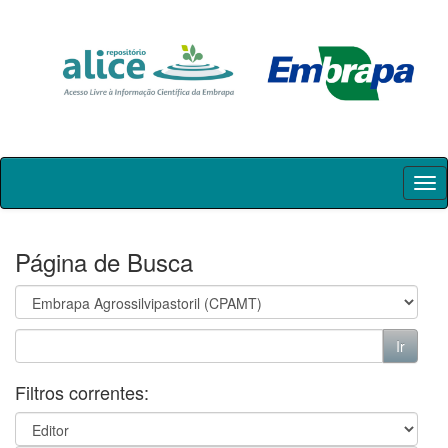
Skip
navigation
Página de Busca
Filtros correntes: