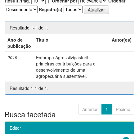
Result./Pág.
|
Ordenar por
Ordenar
Registro(s)
Resultado 1-1 de 1.
Ano de
Título
Autor(es)
publicação
2019
Embrapa Agrossilvipastoril:
-
primeiras contribuições para o
desenvolvimento de uma
agropecuária sustentável.
Resultado 1-1 de 1.
Anterior
1
Póximo
Busca facetada
Editor