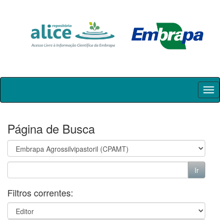
Skip
navigation
Página de Busca
Filtros correntes: