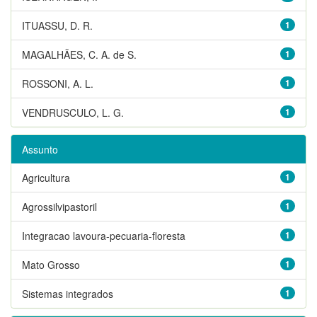
ITUASSU, D. R.
1
MAGALHÃES, C. A. de S.
1
ROSSONI, A. L.
1
VENDRUSCULO, L. G.
1
Assunto
Agricultura
1
Agrossilvipastoril
1
Integracao lavoura-pecuaria-floresta
1
Mato Grosso
1
Sistemas integrados
1