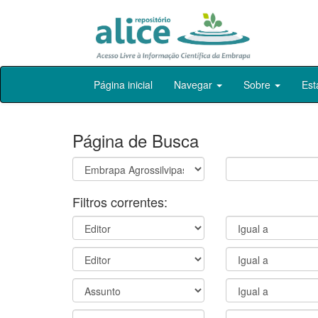
Skip
Página inicial
Navegar
Sobre
Est
navigation
Página de Busca
Filtros correntes: