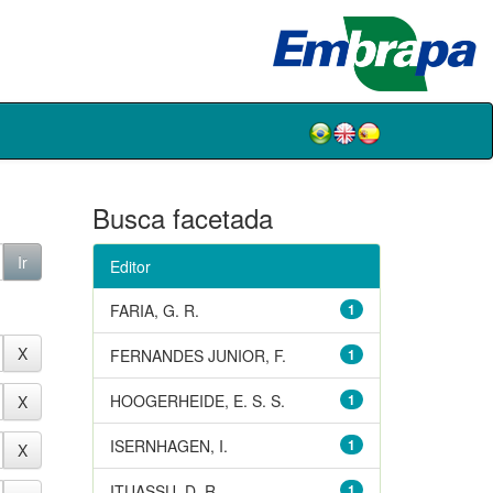
Busca facetada
Editor
FARIA, G. R.
1
FERNANDES JUNIOR, F.
1
HOOGERHEIDE, E. S. S.
1
ISERNHAGEN, I.
1
ITUASSU, D. R.
1