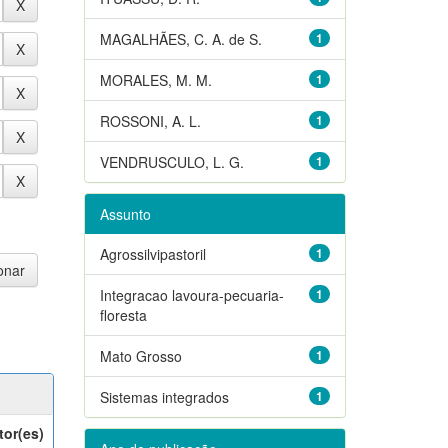
MAGALHÃES, C. A. de S.
1
MORALES, M. M.
1
ROSSONI, A. L.
1
VENDRUSCULO, L. G.
1
Assunto
Agrossilvipastoril
1
Integracao lavoura-pecuaria-
1
floresta
Mato Grosso
1
Sistemas integrados
1
tor(es)